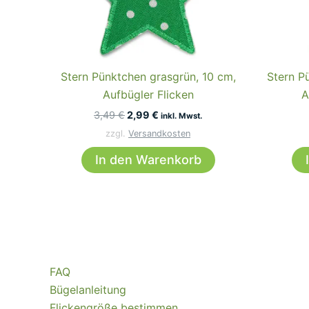
Stern Pünktchen grasgrün, 10 cm,
Stern P
Aufbügler Flicken
A
Ursprünglicher
Aktueller
3,49
€
2,99
€
inkl. Mwst.
Preis
Preis
zzgl.
Versandkosten
war:
ist:
3,49 €
2,99 €.
In den Warenkorb
FAQ
Bügelanleitung
Flickengröße bestimmen