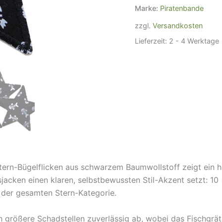
10
Marke:
Piratenbande
cm
Menge
zzgl.
Versandkosten
Lieferzeit:
2 - 4 Werktage
Stern-Bügelflicken aus schwarzem Baumwollstoff zeigt ein h
acken einen klaren, selbstbewussten Stil-Akzent setzt: 10 
 der gesamten Stern-Kategorie.
h größere Schadstellen zuverlässig ab, wobei das Fischgrä