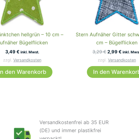
ünktchen hellgrün – 10 cm –
Stern Aufnäher Gitter schw
ufnäher Bügelflicken
cm – Bügelflicken
Ursprüngliche
Aktuell
3,49
€
3,29
€
2,99
€
inkl. Mwst.
inkl. Mws
Preis
Preis
zzgl.
Versandkosten
zzgl.
Versandkosten
war:
ist:
3,29 €
2,99 €.
In den Warenkorb
In den Warenkor
Versandkostenfrei ab 35 EUR
(DE) und immer plastikfrei
verpackt!