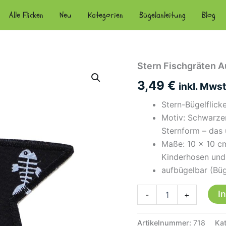
Alle Flicken
Neu
Kategorien
Bügelanleitung
Blog
Stern Fischgräten A
3,49
€
inkl. Mwst
Stern-Bügelflick
Motiv: Schwarzer
Sternform – das 
Maße: 10 × 10 cm
Kinderhosen und
aufbügelbar (Büg
Stern
I
-
+
Fischgräten
Aufnäher
schwarz,
Artikelnummer:
718
Ka