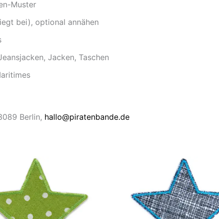
ten-Muster
iegt bei), optional annähen
s
 Jeansjacken, Jacken, Taschen
Maritimes
13089 Berlin,
hallo@piratenbande.de