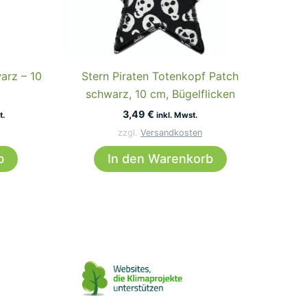
arz – 10
Stern Piraten Totenkopf Patch
schwarz, 10 cm, Bügelflicken
r
er
3,49
€
t.
inkl. Mwst.
zzgl.
Versandkosten
b
In den Warenkorb