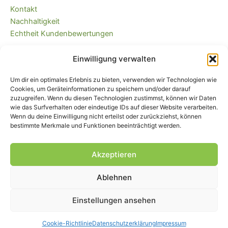
Kontakt
Nachhaltigkeit
Echtheit Kundenbewertungen
Einwilligung verwalten
Kaufvertrag widerrufen
Versandkostenfrei ab 35 EUR (DE) und
Um dir ein optimales Erlebnis zu bieten, verwenden wir Technologien wie
immer plastikfrei verpackt!
Cookies, um Geräteinformationen zu speichern und/oder darauf
zuzugreifen. Wenn du diesen Technologien zustimmst, können wir Daten
wie das Surfverhalten oder eindeutige IDs auf dieser Website verarbeiten.
Wenn du deine Einwilligung nicht erteilst oder zurückziehst, können
bestimmte Merkmale und Funktionen beeinträchtigt werden.
Akzeptieren
Ablehnen
Impressum
|
AGB
|
Widerrufsbelehrung
und -formular
|
Liefer- und
Zahlungsbedingungen
|
Datenschutz
|
Cookie-Einstellungen
Einstellungen ansehen
© Piratenbande - Hosenflicken, Knieflicken, Bügelflicken, 2026
Cookie-Richtlinie
Datenschutzerklärung
Impressum