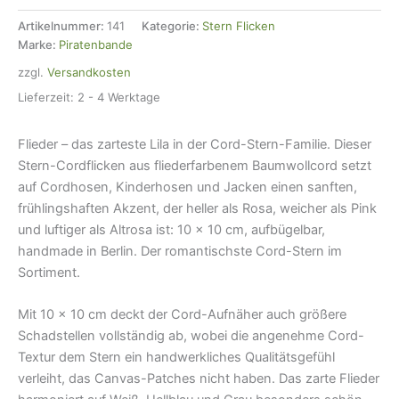
flieder
Aufnäher,
Artikelnummer:
141
Kategorie:
Stern Flicken
10
Marke:
Piratenbande
cm,
zzgl.
Versandkosten
Bügelbild
Cordflicken
Lieferzeit:
2 - 4 Werktage
Menge
Flieder – das zarteste Lila in der Cord-Stern-Familie. Dieser
Stern-Cordflicken aus fliederfarbenеm Baumwollcord setzt
auf Cordhosen, Kinderhosen und Jacken einen sanften,
frühlingshaften Akzent, der heller als Rosa, weicher als Pink
und luftiger als Altrosa ist: 10 × 10 cm, aufbügelbar,
handmade in Berlin. Der romantischste Cord-Stern im
Sortiment.
Mit 10 × 10 cm deckt der Cord-Aufnäher auch größere
Schadstellen vollständig ab, wobei die angenehme Cord-
Textur dem Stern ein handwerkliches Qualitätsgefühl
verleiht, das Canvas-Patches nicht haben. Das zarte Flieder