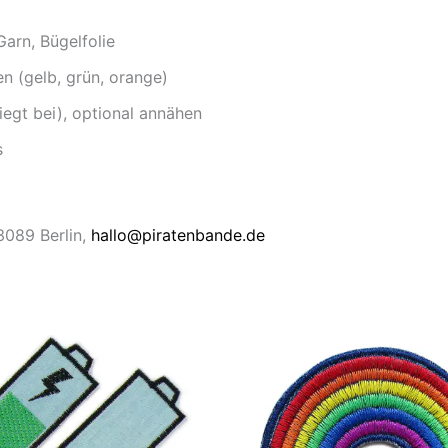
Garn, Bügelfolie
 (gelb, grün, orange)
iegt bei), optional annähen
s
13089 Berlin,
hallo@piratenbande.de