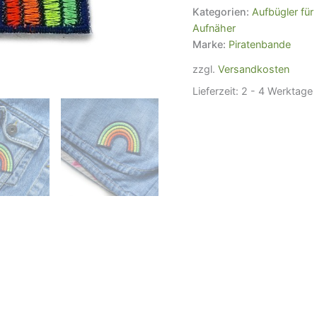
7
Kategorien:
Aufbügler fü
x
Aufnäher
5
Marke:
Piratenbande
cm
Menge
zzgl.
Versandkosten
Lieferzeit:
2 - 4 Werktage