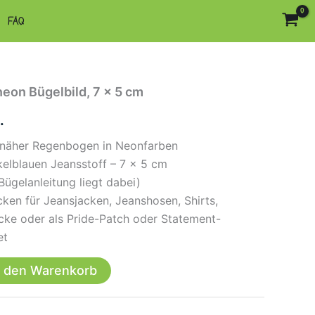
FAQ
eon Bügelbild, 7 x 5 cm
.
fnäher Regenbogen in Neonfarben
kelblauen Jeansstoff – 7 × 5 cm
ügelanleitung liegt dabei)
icken für Jeansjacken, Jeanshosen, Shirts,
cke oder als Pride-Patch oder Statement-
et
n den Warenkorb