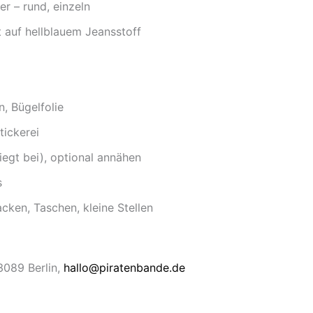
er – rund, einzeln
t auf hellblauem Jeansstoff
n, Bügelfolie
tickerei
iegt bei), optional annähen
s
acken, Taschen, kleine Stellen
13089 Berlin,
hallo@piratenbande.de