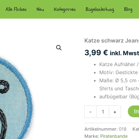
Alle Flicken
Neu
Kategorien
Bügelanleitung
Blog
Katze schwarz Jeans
3,99
€
inkl. Mwst
Katze Aufnäher / 
Motiv: Gestickte
Maße: Ø 5,5 cm –
Shirts und Tasch
aufbügelbar (Büg
Katze
I
-
+
schwarz
Jeansflicken,
5,5
Artikelnummer:
018
Ka
cm,
Marke:
Piratenbande