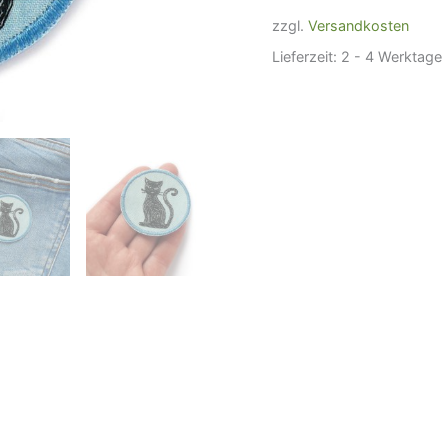
Patch
Aufnäher
zzgl.
Versandkosten
Menge
Lieferzeit:
2 - 4 Werktage