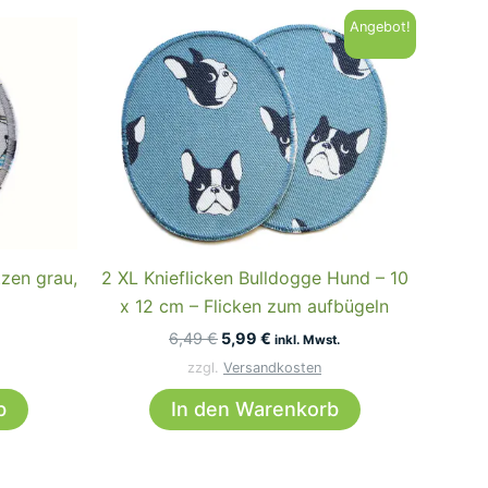
Angebot!
zen grau,
2 XL Knieflicken Bulldogge Hund – 10
x 12 cm – Flicken zum aufbügeln
Ursprünglicher
Aktueller
6,49
€
5,99
€
inkl. Mwst.
Preis
Preis
zzgl.
Versandkosten
war:
ist:
6,49 €
5,99 €.
b
In den Warenkorb