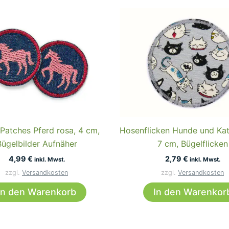
 Patches Pferd rosa, 4 cm,
Hosenflicken Hunde und Kat
Bügelbilder Aufnäher
7 cm, Bügelflicken
4,99
€
2,79
€
inkl. Mwst.
inkl. Mwst.
zzgl.
Versandkosten
zzgl.
Versandkosten
In den Warenkorb
In den Warenkor