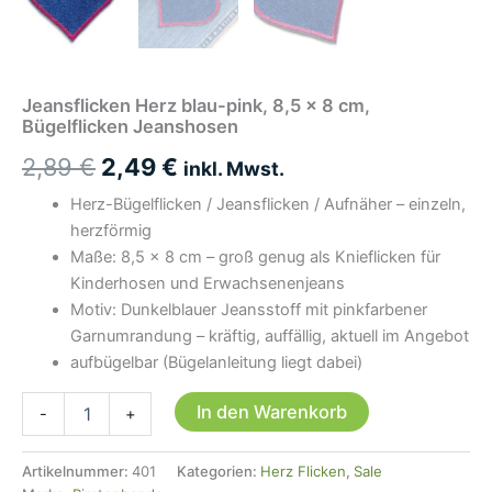
Jeansflicken Herz blau-pink, 8,5 x 8 cm,
Bügelflicken Jeanshosen
Ursprünglicher
Aktueller
2,89
€
2,49
€
inkl. Mwst.
Preis
Preis
Herz-Bügelflicken / Jeansflicken / Aufnäher – einzeln,
herzförmig
war:
ist:
Maße: 8,5 × 8 cm – groß genug als Knieflicken für
2,89 €
2,49 €.
Kinderhosen und Erwachsenenjeans
Motiv: Dunkelblauer Jeansstoff mit pinkfarbener
Garnumrandung – kräftig, auffällig, aktuell im Angebot
aufbügelbar (Bügelanleitung liegt dabei)
Jeansflicken
In den Warenkorb
-
+
Herz
blau-
pink,
Artikelnummer:
401
Kategorien:
Herz Flicken
,
Sale
8,5