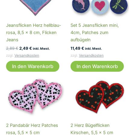
Jeansflicken Herz hellblau-
Set 5 Jeansflicken mini,
rosa, 8,5 x 8 cm, Flicken
4cm, Patches zum
Jeans
aufbügeln
Ursprünglicher
Aktueller
2,89
€
2,49
€
11,49
€
inkl. Mwst.
inkl. Mwst.
Preis
Preis
zzgl.
Versandkosten
zzgl.
Versandkosten
war:
ist:
2,89 €
2,49 €.
In den Warenkorb
In den Warenkorb
2 Pandabär Herz Patches
2 Herz Bügelflicken
rosa, 5,5 x 5 cm
Kirschen, 5,5 x 5 cm