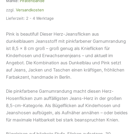
Marke:
Piratenbande
x
zzgl.
Versandkosten
8
cm,
Lieferzeit:
2 - 4 Werktage
Bügelflicken
Jeanshosen
Pink is beautiful! Dieser Herz-Jeansflicken aus
Menge
dunkelblauem Jeansstoff mit pinkfarbener Garnumrandung
ist 8,5 × 8 cm groß – groß genug als Knieflicken für
Kinderhosen und Erwachsenenjeans – und aktuell im
Angebot. Die Kombination aus Dunkelblau und Pink setzt
auf Jeans, Jacken und Taschen einen kräftigen, fröhlichen
Farbakzent, handmade in Berlin.
Die pinkfarbene Garnumrandung macht diesen Herz-
Hosenflicken zum auffälligsten Jeans-Herz in der großen
8,5-cm-Kategorie. Als Bügelflicken auf Kinderhosen und
Jeanshosen aufbügeln, als Aufnäher annähen – oder beides
für maximale Haltbarkeit bei stark beanspruchten Knien.