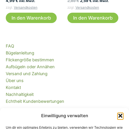
Ursprünglicher
Aktueller
4,99
€
2,89
€
2,59
€
inkl. Mwst.
inkl. Mwst.
Preis
Preis
zzgl.
Versandkosten
zzgl.
Versandkosten
war:
ist:
2,89 €
2,59 €.
In den Warenkorb
In den Warenkorb
FAQ
Bügelanleitung
Flickengröße bestimmen
Aufbügeln oder Annähen
Versand und Zahlung
Über uns
Kontakt
Nachhaltigkeit
Echtheit Kundenbewertungen
Einwilligung verwalten
Kaufvertrag widerrufen
Versandkostenfrei ab 35 EUR (DE) und
Um dir ein optimales Erlebnis zu bieten, verwenden wir Technologien wie