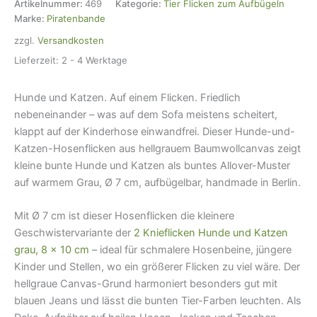
Katzen
Artikelnummer:
469
Kategorie:
Tier Flicken zum Aufbügeln
grau,
Marke:
Piratenbande
7
zzgl.
Versandkosten
cm,
Bügelflicken
Lieferzeit:
2 - 4 Werktage
Menge
Hunde und Katzen. Auf einem Flicken. Friedlich
nebeneinander – was auf dem Sofa meistens scheitert,
klappt auf der Kinderhose einwandfrei. Dieser Hunde-und-
Katzen-Hosenflicken aus hellgrauem Baumwollcanvas zeigt
kleine bunte Hunde und Katzen als buntes Allover-Muster
auf warmem Grau, Ø 7 cm, aufbügelbar, handmade in Berlin.
Mit Ø 7 cm ist dieser Hosenflicken die kleinere
Geschwistervariante der
2 Knieflicken Hunde und Katzen
grau, 8 × 10 cm
– ideal für schmalere Hosenbeine, jüngere
Kinder und Stellen, wo ein größerer Flicken zu viel wäre. Der
hellgraue Canvas-Grund harmoniert besonders gut mit
blauen Jeans und lässt die bunten Tier-Farben leuchten. Als