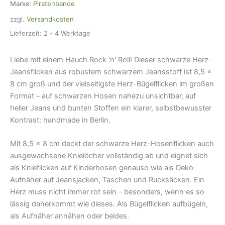
x
Marke:
Piratenbande
8
zzgl.
Versandkosten
cm
Menge
Lieferzeit:
2 - 4 Werktage
Liebe mit einem Hauch Rock 'n' Roll! Dieser schwarze Herz-
Jeansflicken aus robustem schwarzem Jeansstoff ist 8,5 ×
8 cm groß und der vielseitigste Herz-Bügelflicken im großen
Format – auf schwarzen Hosen nahezu unsichtbar, auf
heller Jeans und bunten Stoffen ein klarer, selbstbewusster
Kontrast: handmade in Berlin.
Mit 8,5 × 8 cm deckt der schwarze Herz-Hosenflicken auch
ausgewachsene Knielöcher vollständig ab und eignet sich
als Knieflicken auf Kinderhosen genauso wie als Deko-
Aufnäher auf Jeansjacken, Taschen und Rucksäcken. Ein
Herz muss nicht immer rot sein – besonders, wenn es so
lässig daherkommt wie dieses. Als Bügelflicken aufbügeln,
als Aufnäher annähen oder beides.