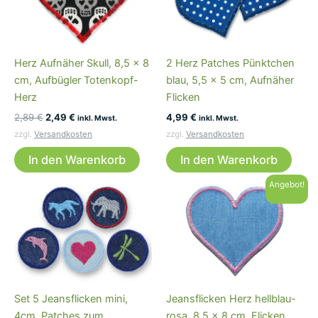
Herz Aufnäher Skull, 8,5 x 8
2 Herz Patches Pünktchen
cm, Aufbügler Totenkopf-
blau, 5,5 x 5 cm, Aufnäher
Herz
Flicken
Ursprünglicher
Aktueller
2,89
€
2,49
€
4,99
€
inkl. Mwst.
inkl. Mwst.
Preis
Preis
zzgl.
Versandkosten
zzgl.
Versandkosten
war:
ist:
2,89 €
2,49 €.
In den Warenkorb
In den Warenkorb
Angebot!
Set 5 Jeansflicken mini,
Jeansflicken Herz hellblau-
4cm, Patches zum
rosa, 8,5 x 8 cm, Flicken