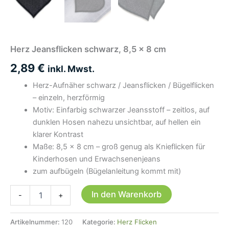
Herz Jeansflicken schwarz, 8,5 x 8 cm
2,89
€
inkl. Mwst.
Herz-Aufnäher schwarz / Jeansflicken / Bügelflicken
– einzeln, herzförmig
Motiv: Einfarbig schwarzer Jeansstoff – zeitlos, auf
dunklen Hosen nahezu unsichtbar, auf hellen ein
klarer Kontrast
Maße: 8,5 × 8 cm – groß genug als Knieflicken für
Kinderhosen und Erwachsenenjeans
zum aufbügeln (Bügelanleitung kommt mit)
Herz
In den Warenkorb
-
+
Jeansflicken
schwarz,
8,5
Artikelnummer:
120
Kategorie:
Herz Flicken