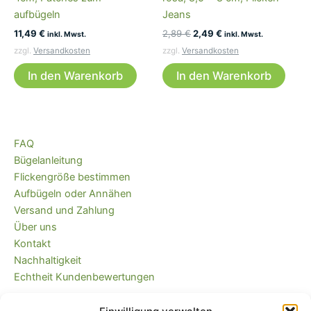
aufbügeln
Jeans
Ursprünglicher
Aktueller
11,49
€
2,89
€
2,49
€
inkl. Mwst.
inkl. Mwst.
Preis
Preis
zzgl.
Versandkosten
zzgl.
Versandkosten
war:
ist:
2,89 €
2,49 €.
In den Warenkorb
In den Warenkorb
FAQ
Bügelanleitung
Flickengröße bestimmen
Aufbügeln oder Annähen
Versand und Zahlung
Über uns
Kontakt
Nachhaltigkeit
Echtheit Kundenbewertungen