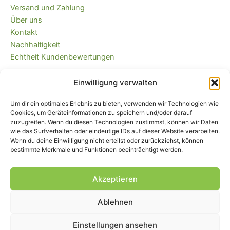
Versand und Zahlung
Über uns
Kontakt
Nachhaltigkeit
Echtheit Kundenbewertungen
Einwilligung verwalten
Kaufvertrag widerrufen
Versandkostenfrei ab 35 EUR (DE) und
Um dir ein optimales Erlebnis zu bieten, verwenden wir Technologien wie
immer plastikfrei verpackt!
Cookies, um Geräteinformationen zu speichern und/oder darauf
zuzugreifen. Wenn du diesen Technologien zustimmst, können wir Daten
wie das Surfverhalten oder eindeutige IDs auf dieser Website verarbeiten.
Wenn du deine Einwilligung nicht erteilst oder zurückziehst, können
bestimmte Merkmale und Funktionen beeinträchtigt werden.
Akzeptieren
Ablehnen
Impressum
|
AGB
|
Widerrufsbelehrung
und -formular
|
Liefer- und
Zahlungsbedingungen
|
Datenschutz
|
Cookie-Einstellungen
Einstellungen ansehen
© Piratenbande - Hosenflicken, Knieflicken, Bügelflicken, 2026