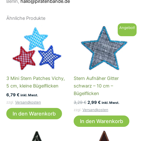
Berlin,
hallo@piratenbande.de
Ähnliche Produkte
Angebot!
3 Mini Stern Patches Vichy,
Stern Aufnäher Gitter
5 cm, kleine Bügelflicken
schwarz – 10 cm –
Bügelflicken
6,79
€
inkl. Mwst.
Ursprünglicher
Aktueller
3,29
€
2,99
€
zzgl.
Versandkosten
inkl. Mwst.
Preis
Preis
zzgl.
Versandkosten
war:
ist:
In den Warenkorb
3,29 €
2,99 €.
In den Warenkorb