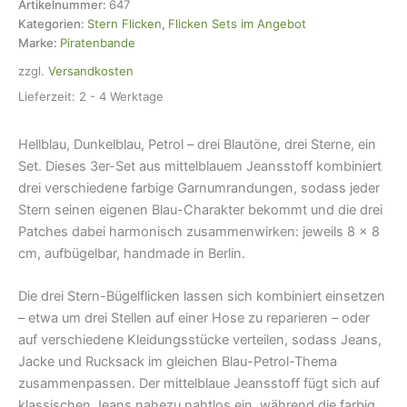
Blau
Artikelnummer:
647
Petrol,
Kategorien:
Stern Flicken
,
Flicken Sets im Angebot
8cm,
Marke:
Piratenbande
Aufnäher
zzgl.
Versandkosten
Flicken
Menge
Lieferzeit:
2 - 4 Werktage
Hellblau, Dunkelblau, Petrol – drei Blautöne, drei Sterne, ein
Set. Dieses 3er-Set aus mittelblauеm Jeansstoff kombiniert
drei verschiedene farbige Garnumrandungen, sodass jeder
Stern seinen eigenen Blau-Charakter bekommt und die drei
Patches dabei harmonisch zusammenwirken: jeweils 8 × 8
cm, aufbügelbar, handmade in Berlin.
Die drei Stern-Bügelflicken lassen sich kombiniert einsetzen
– etwa um drei Stellen auf einer Hose zu reparieren – oder
auf verschiedene Kleidungsstücke verteilen, sodass Jeans,
Jacke und Rucksack im gleichen Blau-Petrol-Thema
zusammenpassen. Der mittelblauе Jeansstoff fügt sich auf
klassischen Jeans nahezu nahtlos ein, während die farbig