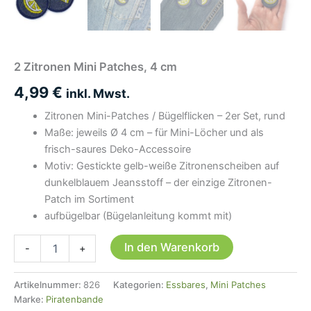
2 Zitronen Mini Patches, 4 cm
4,99
€
inkl. Mwst.
Zitronen Mini-Patches / Bügelflicken – 2er Set, rund
Maße: jeweils Ø 4 cm – für Mini-Löcher und als
frisch-saures Deko-Accessoire
Motiv: Gestickte gelb-weiße Zitronenscheiben auf
dunkelblauem Jeansstoff – der einzige Zitronen-
Patch im Sortiment
aufbügelbar (Bügelanleitung kommt mit)
2
In den Warenkorb
-
+
Zitronen
Mini
Patches,
Artikelnummer:
826
Kategorien:
Essbares
,
Mini Patches
4
Marke:
Piratenbande
cm