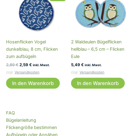
Hosenflicken Vogel
2 Waldeulen Bügelflicken
dunkelblau, 8 cm, Flicken
hellblau – 6,5 cm – Flicken
zum aufbügeln
Eule
Ursprünglicher
Aktueller
2,89
€
2,59
€
5,49
€
inkl. Mwst.
inkl. Mwst.
Preis
Preis
zzgl.
Versandkosten
zzgl.
Versandkosten
war:
ist:
2,89 €
2,59 €.
In den Warenkorb
In den Warenkorb
FAQ
Bügelanleitung
Flickengröße bestimmen
Aufbügeln oder Annähen