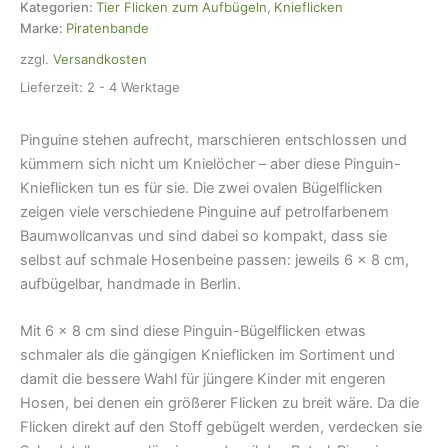
x
Kategorien:
Tier Flicken zum Aufbügeln
,
Knieflicken
8
Marke:
Piratenbande
cm,
zzgl.
Versandkosten
Bügelflicken
Kinder
Lieferzeit:
2 - 4 Werktage
Menge
Pinguine stehen aufrecht, marschieren entschlossen und
kümmern sich nicht um Knielöcher – aber diese Pinguin-
Knieflicken tun es für sie. Die zwei ovalen Bügelflicken
zeigen viele verschiedene Pinguine auf petrolfarbenem
Baumwollcanvas und sind dabei so kompakt, dass sie
selbst auf schmale Hosenbeine passen: jeweils 6 × 8 cm,
aufbügelbar, handmade in Berlin.
Mit 6 × 8 cm sind diese Pinguin-Bügelflicken etwas
schmaler als die gängigen Knieflicken im Sortiment und
damit die bessere Wahl für jüngere Kinder mit engeren
Hosen, bei denen ein größerer Flicken zu breit wäre. Da die
Flicken direkt auf den Stoff gebügelt werden, verdecken sie