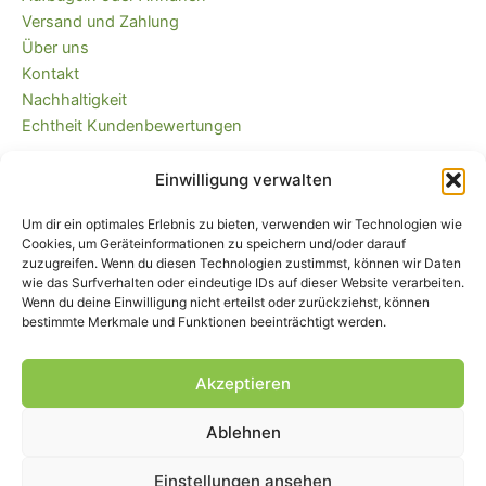
Versand und Zahlung
Über uns
Kontakt
Nachhaltigkeit
Echtheit Kundenbewertungen
Einwilligung verwalten
Kaufvertrag widerrufen
Versandkostenfrei ab 35 EUR (DE) und
Um dir ein optimales Erlebnis zu bieten, verwenden wir Technologien wie
immer plastikfrei verpackt!
Cookies, um Geräteinformationen zu speichern und/oder darauf
zuzugreifen. Wenn du diesen Technologien zustimmst, können wir Daten
wie das Surfverhalten oder eindeutige IDs auf dieser Website verarbeiten.
Wenn du deine Einwilligung nicht erteilst oder zurückziehst, können
bestimmte Merkmale und Funktionen beeinträchtigt werden.
Akzeptieren
Ablehnen
Impressum
|
AGB
|
Widerrufsbelehrung
und -formular
|
Liefer- und
Zahlungsbedingungen
|
Datenschutz
|
Cookie-Einstellungen
Einstellungen ansehen
© Piratenbande - Hosenflicken, Knieflicken, Bügelflicken, 2026