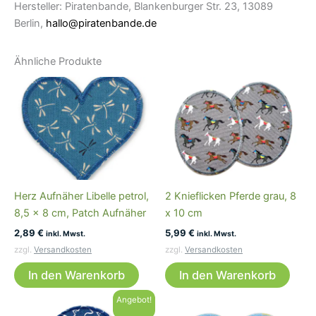
Hersteller: Piratenbande, Blankenburger Str. 23, 13089
Berlin,
hallo@piratenbande.de
Ähnliche Produkte
Herz Aufnäher Libelle petrol,
2 Knieflicken Pferde grau, 8
8,5 x 8 cm, Patch Aufnäher
x 10 cm
2,89
€
5,99
€
inkl. Mwst.
inkl. Mwst.
zzgl.
Versandkosten
zzgl.
Versandkosten
In den Warenkorb
In den Warenkorb
Angebot!