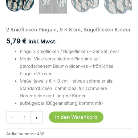
2 Knieflicken Pinguin, 6 x 8 cm, Bügelflicken Kinder
5,79
€
inkl. Mwst.
Pinguin Knieflicken / Bügelflicken – 2er Set, oval
Motiv: Viele verschiedene Pinguine auf
petrolfarbenem Baumwollcanvas – fröhliches
Pinguin-Allover
Maße: jeweils 6 × 8 cm – etwas schmaler als
Standardflicken, damit ideal für schmalere
Hosenbeine und jüngere Kinder
aufbügelbar (Bügelanleitung kommt mit)
2
In den Warenkorb
-
+
Knieflicken
Pinguin,
6
Artikelnummer:
438