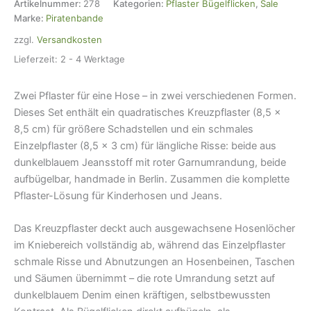
rot,
Artikelnummer:
278
Kategorien:
Pflaster Bügelflicken
,
Sale
8,5
Marke:
Piratenbande
cm,
zzgl.
Versandkosten
Bügelflicken
Jeanshosen
Lieferzeit:
2 - 4 Werktage
Menge
Zwei Pflaster für eine Hose – in zwei verschiedenen Formen.
Dieses Set enthält ein quadratisches Kreuzpflaster (8,5 ×
8,5 cm) für größere Schadstellen und ein schmales
Einzelpflaster (8,5 × 3 cm) für längliche Risse: beide aus
dunkelblauem Jeansstoff mit roter Garnumrandung, beide
aufbügelbar, handmade in Berlin. Zusammen die komplette
Pflaster-Lösung für Kinderhosen und Jeans.
Das Kreuzpflaster deckt auch ausgewachsene Hosenlöcher
im Kniebereich vollständig ab, während das Einzelpflaster
schmale Risse und Abnutzungen an Hosenbeinen, Taschen
und Säumen übernimmt – die rote Umrandung setzt auf
dunkelblauem Denim einen kräftigen, selbstbewussten