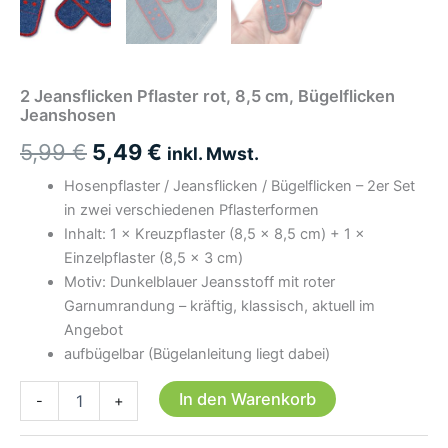
2 Jeansflicken Pflaster rot, 8,5 cm, Bügelflicken
Jeanshosen
Ursprünglicher
Aktueller
5,99
€
5,49
€
inkl. Mwst.
Preis
Preis
Hosenpflaster / Jeansflicken / Bügelflicken – 2er Set
in zwei verschiedenen Pflasterformen
war:
ist:
Inhalt: 1 × Kreuzpflaster (8,5 × 8,5 cm) + 1 ×
5,99 €
5,49 €.
Einzelpflaster (8,5 × 3 cm)
Motiv: Dunkelblauer Jeansstoff mit roter
Garnumrandung – kräftig, klassisch, aktuell im
Angebot
aufbügelbar (Bügelanleitung liegt dabei)
2
In den Warenkorb
-
+
Jeansflicken
Pflaster