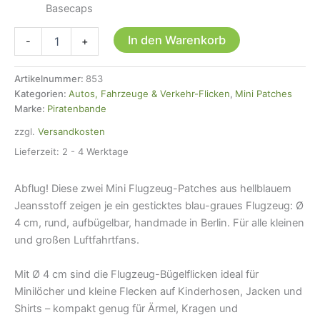
Basecaps
2
In den Warenkorb
-
+
Flugzeug
Flicken
hellblau,
Artikelnummer:
853
4
Kategorien:
Autos, Fahrzeuge & Verkehr-Flicken
,
Mini Patches
cm,
Marke:
Piratenbande
Patches
zzgl.
Versandkosten
zum
aufbügeln
Lieferzeit:
2 - 4 Werktage
Menge
Abflug! Diese zwei Mini Flugzeug-Patches aus hellblauem
Jeansstoff zeigen je ein gesticktes blau-graues Flugzeug: Ø
4 cm, rund, aufbügelbar, handmade in Berlin. Für alle kleinen
und großen Luftfahrtfans.
Mit Ø 4 cm sind die Flugzeug-Bügelflicken ideal für
Minilöcher und kleine Flecken auf Kinderhosen, Jacken und
Shirts – kompakt genug für Ärmel, Kragen und