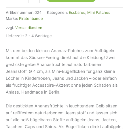
Mini
Patches,
Artikelnummer:
024
Kategorien:
Essbares
,
Mini Patches
4
Marke:
Piratenbande
cm
zzgl.
Versandkosten
Menge
Lieferzeit:
2 - 4 Werktage
Mit den beiden kleinen Ananas-Patches zum Aufbügeln
kommt das Südsee-Feeling direkt auf die Kleidung! Zwei
gestickte gelbe Ananasfrüchte auf naturfarbenem
Jeansstoff, Ø 4 cm, als Mini-Bügelflicken für ganz kleine
Löcher in Kinderhosen, Jeans und Jacken – oder einfach
als fruchtiger Accessoire-Akzent ohne jeden Schaden als
Anlass. Handmade in Berlin.
Die gestickten Ananasfrüchte in leuchtendem Gelb sitzen
auf reißfestem naturfarbenem Jeansstoff und lassen sich
auf alle heiß bügelbaren Stoffe aufbügeln: Jeans, Jacken,
Taschen, Caps und Shirts. Als Bügelflicken direkt aufbügeln,