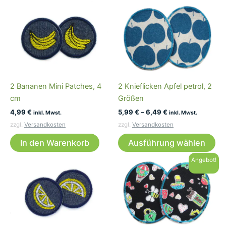
2 Bananen Mini Patches, 4
2 Knieflicken Apfel petrol, 2
cm
Größen
4,99
€
5,99
€
–
6,49
€
inkl. Mwst.
inkl. Mwst.
zzgl.
Versandkosten
zzgl.
Versandkosten
Di
In den Warenkorb
Ausführung wählen
Pr
wei
Angebot!
me
Var
auf
Die
Op