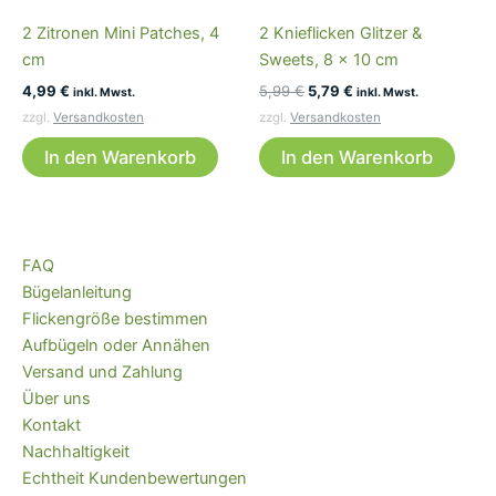
kö
2 Zitronen Mini Patches, 4
2 Knieflicken Glitzer &
auf
cm
Sweets, 8 x 10 cm
der
Ursprünglicher
Aktueller
4,99
€
5,99
€
5,79
€
Pro
inkl. Mwst.
inkl. Mwst.
Preis
Preis
ge
zzgl.
Versandkosten
zzgl.
Versandkosten
war:
ist:
we
5,99 €
5,79 €.
In den Warenkorb
In den Warenkorb
FAQ
Bügelanleitung
Flickengröße bestimmen
Aufbügeln oder Annähen
Versand und Zahlung
Über uns
Kontakt
Nachhaltigkeit
Echtheit Kundenbewertungen